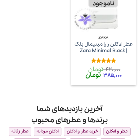
ناموجود
ZARA
عطر ادکلن زارا مینیمال بلک
| Zara Minimal Black
تومان
امتیاز
5
از
420,000
5
قیمت
تومان
قیمت
385,000
اصلی
فعلی
420,000 تومان
385,000 تومان
بود.
است.
آخرین بازدیدهای شما
برندها و عطرهای محبوب
عطر و ادکلن
خرید عطر و ادکلن
ادکلن مردانه
عطر زنانه