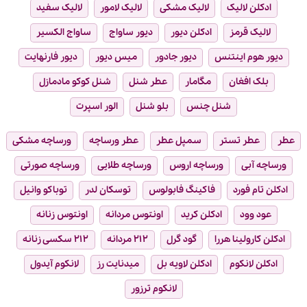
ادکلن لالیک
لالیک مشکی
لالیک لامور
لالیک سفید
لالیک قرمز
ادکلن دیور
دیور ساواج
ساواج الکسیر
دیور هوم اینتنس
دیور جادور
میس دیور
دیور فارنهایت
بلک افغان
مگامار
عطر شنل
شنل کوکو مادمازل
شنل چنس
بلو شنل
الور اسپرت
عطر
عطر تستر
سمپل عطر
عطر ورساچه
ورساچه مشکی
ورساچه آبی
ورساچه اروس
ورساچه طلایی
ورساچه صورتی
ادکلن تام فورد
فاکینگ فابولوس
توسکان لدر
توباکو وانیل
عود وود
ادکلن کرید
اونتوس مردانه
اونتوس زنانه
ادکلن کارولینا هررا
گود گرل
۲۱۲ مردانه
۲۱۲ سکسی زنانه
ادکلن لانکوم
ادکلن لاویه بل
میدنایت رز
لانکوم آیدول
لانکوم ترزور