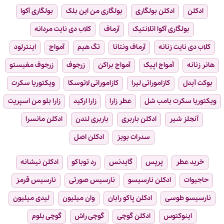
ادکلن
ادکلن بولگاری
بولگاری من این بلک
بولگاری آکوا
بولگاری آکوا اتلانتیک
آرماف
کلاب دی نایت مردانه
کلاب دی نایت زنانه
آرماف ونتانا
تگ هیم
آمواج
اینترلود
هانر زنانه
آمواج اپیک
آمواج براکن
زرجوف
زرجوف مفیستو
بوکت آیدل
کازاموراتی لیرا
کازاموراتی لاتوسکا
ویکتوریا سکرت
ویکتوریا سکرت بامب شل
عطر زارا
زارا ارکید
زارا بلو من اسپریت
آنجلز شیر
ادکلن باربری
باربری لندن
ادکلن مانسرا
سدرات بویز
ادکلن اصل
خرید عطر
پرپس
گایدنس
رد توباکو
ادکلن نیشانه
حاجیوات
ادکلن نارسیسو
نارسیس صورتی
نارسیس قرمز
نارسیسو طوسی
ادکلن پاکو رابان
وان میلیون
لیدی میلیون
اینوکتوس
ادکلن گوچی
گوچی راش
گوچی بلوم