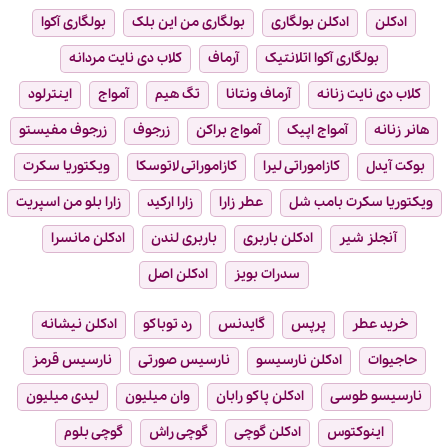
ادکلن
ادکلن بولگاری
بولگاری من این بلک
بولگاری آکوا
بولگاری آکوا اتلانتیک
آرماف
کلاب دی نایت مردانه
کلاب دی نایت زنانه
آرماف ونتانا
تگ هیم
آمواج
اینترلود
هانر زنانه
آمواج اپیک
آمواج براکن
زرجوف
زرجوف مفیستو
بوکت آیدل
کازاموراتی لیرا
کازاموراتی لاتوسکا
ویکتوریا سکرت
ویکتوریا سکرت بامب شل
عطر زارا
زارا ارکید
زارا بلو من اسپریت
آنجلز شیر
ادکلن باربری
باربری لندن
ادکلن مانسرا
سدرات بویز
ادکلن اصل
خرید عطر
پرپس
گایدنس
رد توباکو
ادکلن نیشانه
حاجیوات
ادکلن نارسیسو
نارسیس صورتی
نارسیس قرمز
نارسیسو طوسی
ادکلن پاکو رابان
وان میلیون
لیدی میلیون
اینوکتوس
ادکلن گوچی
گوچی راش
گوچی بلوم