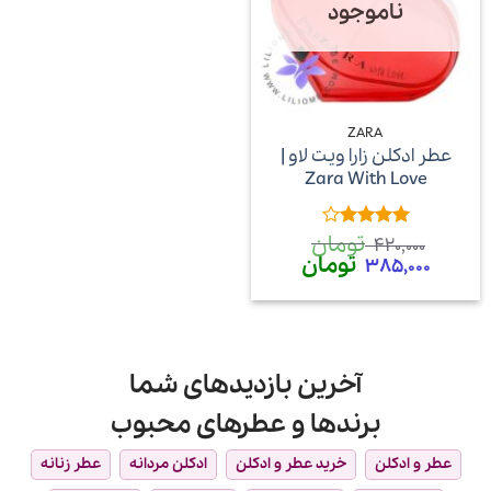
ناموجود
ZARA
عطر ادکلن زارا ویت لاو |
Zara With Love
تومان
امتیاز
4
420,000
از 5
قیمت
تومان
قیمت
385,000
اصلی
فعلی
420,000 تومان
385,000 تومان
بود.
است.
آخرین بازدیدهای شما
برندها و عطرهای محبوب
عطر و ادکلن
خرید عطر و ادکلن
ادکلن مردانه
عطر زنانه