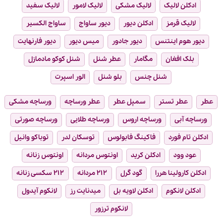
ادکلن لالیک
لالیک مشکی
لالیک لامور
لالیک سفید
لالیک قرمز
ادکلن دیور
دیور ساواج
ساواج الکسیر
دیور هوم اینتنس
دیور جادور
میس دیور
دیور فارنهایت
بلک افغان
مگامار
عطر شنل
شنل کوکو مادمازل
شنل چنس
بلو شنل
الور اسپرت
عطر
عطر تستر
سمپل عطر
عطر ورساچه
ورساچه مشکی
ورساچه آبی
ورساچه اروس
ورساچه طلایی
ورساچه صورتی
ادکلن تام فورد
فاکینگ فابولوس
توسکان لدر
توباکو وانیل
عود وود
ادکلن کرید
اونتوس مردانه
اونتوس زنانه
ادکلن کارولینا هررا
گود گرل
۲۱۲ مردانه
۲۱۲ سکسی زنانه
ادکلن لانکوم
ادکلن لاویه بل
میدنایت رز
لانکوم آیدول
لانکوم ترزور