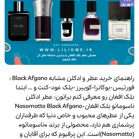
شهریور
راهنمای خرید عطر و ادکلن مشابه Black Afgano :
فورتیس-بوکانرا-کوییرز-بلک عود-کنت و … ابتدا
بلک افغان رو معرفی کنم براتون: عطر ادکلن
ناسوماتو بلک افغان-Nasomatto Black Afgano
یکی از عطرهای محبوب و خاص دنیا که طرفداران
پرشماری هم دارد، محصولی از برند «ناسوماتو»
(Nasomatto)است. این پرفیوم که برای آقایان و