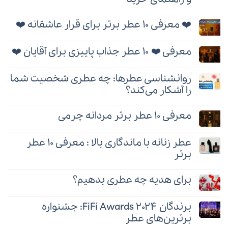
هیچ
دیدگاهی
❤️ معرفی ۱۰ عطر برتر برای قرار عاشقانه ❤️
برای
ثبت
برند
نشده
هیچ
عطر
دیدگاهی
معرفی ❤️ ۱۰ عطر جذاب پاییزی برای آقایان ❤️
تامین
برای
ثبت
(Thameen)؛
❤️
نشده
هیچ
بهترین
معرفی
دیدگاهی
عطرها
روانشناسی عطرها: چه عطری شخصیت شما
۱۰
برای
ثبت
و
عطر
معرفی
را آشکار می‌کند؟
نشده
راهنمای
برتر
❤️
خرید
برای
هیچ
۱۰
قرار
دیدگاهی
عطر
معرفی ۱۰ عطر برتر مردانه چرمی
عاشقانه
برای
ثبت
جذاب
❤️
روانشناسی
نشده
هیچ
پاییزی
عطرها:
دیدگاهی
برای
عطر زنانه با ماندگاری بالا : معرفی ۱۰ عطر
چه
برای
ثبت
آقایان
عطری
برتر
معرفی
نشده
❤️
شخصیت
۱۰
هیچ
شما
عطر
دیدگاهی
را
برتر
برای هدیه چه عطری بدهیم؟
برای
ثبت
آشکار
مردانه
عطر
نشده
می‌کند؟
هیچ
چرمی
زنانه
دیدگاهی
برندگان FiFi Awards ۲۰۲۴: جشنواره
با
برای
ثبت
ماندگاری
برای
برترین‌های عطر
نشده
بالا
هدیه