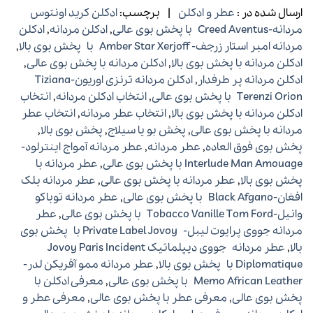
ارسال شده در :
عطر و ادکلن
|
برچسب:
ادکلن کرید اونتوس
مردانه-Creed Aventus با پخش بوی عالی
,
ادکلن مردانه
,
ادکلن
مردانه امبر استار زرجف- Amber Star Xerjoff با پخش بوی بالا
,
ادکلن مردانه با پخش بوی بالا
,
ادکلن مردانه با پخش بوی عالی
,
ادکلن مردانه پر طرفدار
,
ادکلن مردانه ترنزی اوریون-Tiziana
Terenzi Orion با پخش بوی عالی
,
انتخاب ادکلن مردانه
,
انتخاب
ادکلن مردانه با پخش بوی بالا
,
انتخاب عطر مردانه
,
انتخاب عطر
مردانه با پخش بوی عالی
,
پخش بو یا سیلاج
,
پخش بوی بالا
,
پخش بوی فوق العاده
,
عطر مردانه
,
عطر مردانه آمواج اینترلود-
Interlude Man Amouage با پخش بوی عالی
,
عطر مردانه با
پخش بوی بالا
,
عطر مردانه با پخش بوی عالی
,
عطر مردانه بلک
افغان-Black Afgano با پخش بوی عالی
,
عطر مردانه توباکو
وانیل-Tobacco Vanille Tom Ford با پخش بوی عالی
,
عطر
مردانه جووی پرایوت لیبل- Private Label Jovoy با پخش بوی
بالا
,
عطر مردانه جووی دیپلماتیک Jovoy Paris Incident
Diplomatique با پخش بوی بالا
,
عطر مردانه ممو آفریکن لدر-
Memo African Leather با پخش بوی عالی
,
معرفی ادکلن با
پخش بوی عالی
,
معرفی عطر با پخش بوی عالی
,
معرفی عطر و