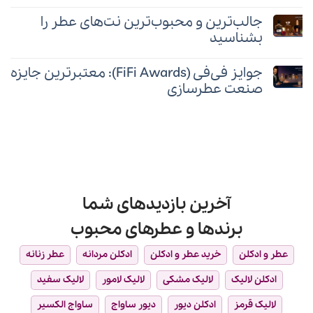
هیچ
:
چه
دیدگاهی
معرفی
عطری
جالب‌ترین و محبوب‌ترین نت‌های عطر را
برای
ثبت
۱۰
بدهیم؟
بشناسید
برندگان
نشده
عطر
FiFi
برتر
هیچ
Awards
دیدگاهی
جوایز فی‌فی (FiFi Awards): معتبرترین جایزه
۲۰۲۴:
برای
ثبت
جشنواره
صنعت عطرسازی
جالب‌ترین
نشده
برترین‌های
و
عطر
هیچ
محبوب‌ترین
دیدگاهی
نت‌های
برای
ثبت
عطر
جوایز
نشده
را
فی‌فی
بشناسید
(FiFi
Awards):
معتبرترین
جایزه
آخرین بازدیدهای شما
صنعت
عطرسازی
برندها و عطرهای محبوب
عطر و ادکلن
خرید عطر و ادکلن
ادکلن مردانه
عطر زنانه
ادکلن لالیک
لالیک مشکی
لالیک لامور
لالیک سفید
لالیک قرمز
ادکلن دیور
دیور ساواج
ساواج الکسیر