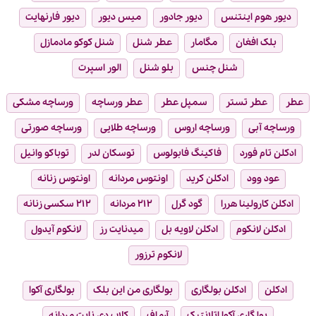
دیور هوم اینتنس
دیور جادور
میس دیور
دیور فارنهایت
بلک افغان
مگامار
عطر شنل
شنل کوکو مادمازل
شنل چنس
بلو شنل
الور اسپرت
عطر
عطر تستر
سمپل عطر
عطر ورساچه
ورساچه مشکی
ورساچه آبی
ورساچه اروس
ورساچه طلایی
ورساچه صورتی
ادکلن تام فورد
فاکینگ فابولوس
توسکان لدر
توباکو وانیل
عود وود
ادکلن کرید
اونتوس مردانه
اونتوس زنانه
ادکلن کارولینا هررا
گود گرل
۲۱۲ مردانه
۲۱۲ سکسی زنانه
ادکلن لانکوم
ادکلن لاویه بل
میدنایت رز
لانکوم آیدول
لانکوم ترزور
ادکلن
ادکلن بولگاری
بولگاری من این بلک
بولگاری آکوا
بولگاری آکوا اتلانتیک
آرماف
کلاب دی نایت مردانه