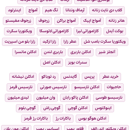
کلاب دی نایت زنانه
آرماف ونتانا
تگ هیم
آمواج
اینترلود
هانر زنانه
آمواج اپیک
آمواج براکن
زرجوف
زرجوف مفیستو
بوکت آیدل
کازاموراتی لیرا
کازاموراتی لاتوسکا
ویکتوریا سکرت
ویکتوریا سکرت بامب شل
عطر زارا
زارا ارکید
زارا بلو من اسپریت
آنجلز شیر
ادکلن باربری
باربری لندن
ادکلن مانسرا
سدرات بویز
ادکلن اصل
خرید عطر
پرپس
گایدنس
رد توباکو
ادکلن نیشانه
حاجیوات
ادکلن نارسیسو
نارسیس صورتی
نارسیس قرمز
نارسیسو طوسی
ادکلن پاکو رابان
وان میلیون
لیدی میلیون
اینوکتوس
ادکلن گوچی
گوچی راش
گوچی بلوم
ادکلن هوگو بوس
باکارات رژ
باکارات رژ قرمز
ادکلن ویکتور اند رالف
فلاور بمب
اسپایس بمب
ادکلن مون بلان